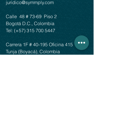
juridico@symmply.com
Calle 48 # 73-69 ​​ Piso 2
Bogotá D.C., Colombia
Tel: (+57)
315 700 5447
Carrera 1F # 40-195 Oficina 415
Tunja (Boyacá), Colombia
Tel: (+57)
310 545 5776
1111 Brickell piso 10
Miami, FL 33131, EE. UU.